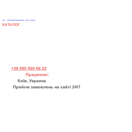
Умови згоди
Політика конфіденційності
Публічна оферта
КАТАЛОГ
Дерев'яні панно
Хендмейд товари
Дерев'яні пазли
+38 095 560 66 22
Працюємо:
Пн - Пт 11:00 - 17:00
Київ, Украина
Прийом замовлень на сайті 24/7
sales@thewortex.com
Про нас
Відгуки
Контакти