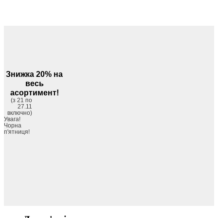
Знижка 20% на
весь
асортимент!
(з 21 по
27.11
включно)
Увага!
Чорна
п'ятниця!