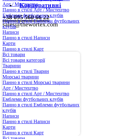
Арт / Мистецтво
Корпоративні
Панно в стилі Арт / Мистецтво
Емблеми футбольних клубів
+38 095 560 66 22
Панно в стилі Емблеми футбольних
sales@thewortex.com
клубів
Написи
Панно в стилі Написи
Карти
Панно в стилі Карт
Всі товари
Всі товари категорії
Тварини
Панно в стилі Тварин
Морські тварини
Панно в стилі Морські тварини
Арт / Мистецтво
Панно в стилі Арт / Мистецтво
Емблеми футбольних клубів
Панно в стилі Емблеми футбольних
клубів
Написи
Панно в стилі Написи
Карти
Панно в стилі Карт
Всі товари