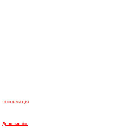
ІНФОРМАЦІЯ
Доставка
Оплата
Дропшиппінг
Повернення і Обмін