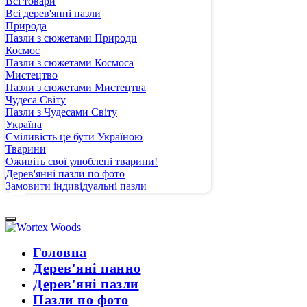
Всі товари
Всі дерев'янні пазли
Природа
Пазли з сюжетами Природи
Космос
Пазли з сюжетами Космоса
Мистецтво
Пазли з сюжетами Мистецтва
Чудеса Світу
Пазли з Чудесами Світу
Україна
Сміливість це бути Україною
Тварини
Оживіть свої улюблені тварини!
Дерев'янні пазли по фото
Замовити індивідуальні пазли
Головна
Дерев'яні панно
Дерев'яні пазли
Пазли по фото