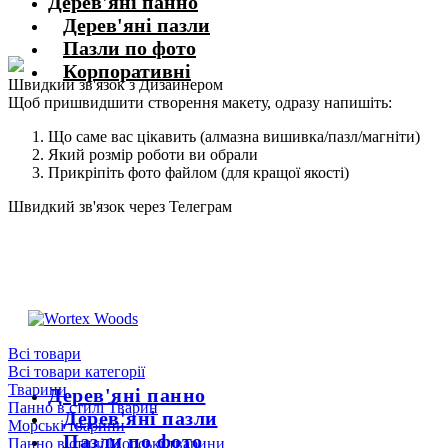
Дерев'яні панно
Дерев'яні пазли
Пазли по фото
Корпоративні
Швидкий зв'язок з Дизайнером
Щоб пришвидшити створення макету, одразу напишіть:
Що саме вас цікавить (алмазна вишивка/пазл/магніти)
Який розмір роботи ви обрали
Прикріпіть фото файлом (для кращої якості)
Швидкий зв'язок через Телеграм
Щоб пришвидшити комунікацію, одразу напишіть в телеграм:
@the_wortex
https://t.me/the_wortex
Всі товари
Всі товари категорії
Тварини
Дерев'яні панно
Панно в стилі Тварин
Дерев'яні пазли
Морські тварини
Пазли по фото
Панно в стилі Морські тварини