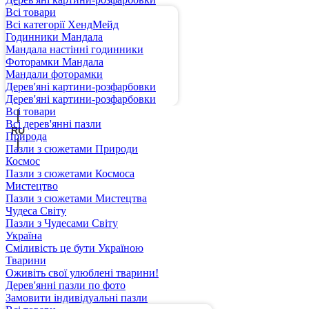
Всі товари
Всі категорії ХендМейд
Годинники Мандала
Мандала настінні годинники
Фоторамки Мандала
Мандали фоторамки
Дерев'яні картини-розфарбовки
UA
Дерев'яні картини-розфарбовки
Всі товари
Всі дерев'янні пазли
RU
Природа
Пазли з сюжетами Природи
Космос
Пазли з сюжетами Космоса
Мистецтво
Пазли з сюжетами Мистецтва
Чудеса Світу
Пазли з Чудесами Світу
Україна
Сміливість це бути Україною
Тварини
Оживіть свої улюблені тварини!
Дерев'янні пазли по фото
Замовити індивідуальні пазли