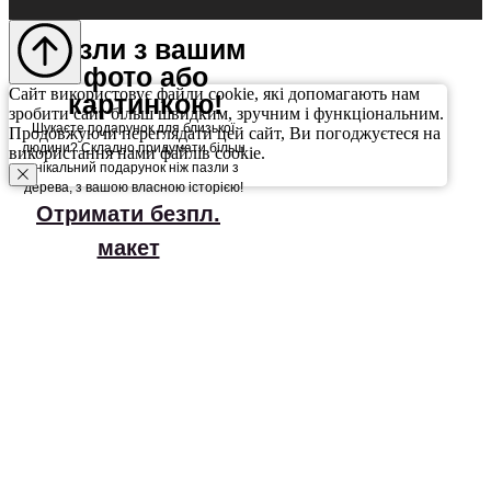
Пазли з вашим
фото або
Сайт використовує файли cookie, які допомагають нам
картинкою!
зробити сайт більш швидким, зручним і функціональним.
Шукаєте подарунок для близької
Продовжуючи переглядати цей сайт, Ви погоджуєтеся на
людини? Складно придумати більш
використання нами файлів cookie.
унікальний подарунок ніж пазли з
дерева, з вашою власною історією!
Отримати безпл.
макет