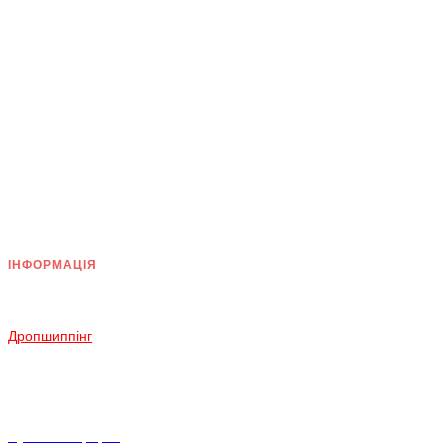
ІНФОРМАЦІЯ
Доставка
Оплата
Дропшиппінг
Повернення і Обмін
Умови згоди
Політика конфіденційності
Публічна оферта