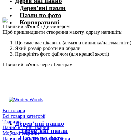
Дерев'яні панно
Дерев'яні пазли
Пазли по фото
Корпоративні
Швидкий зв'язок з Дизайнером
Щоб пришвидшити створення макету, одразу напишіть:
Що саме вас цікавить (алмазна вишивка/пазл/магніти)
Який розмір роботи ви обрали
Прикріпіть фото файлом (для кращої якості)
Швидкий зв'язок через Телеграм
Щоб пришвидшити комунікацію, одразу напишіть в телеграм:
@the_wortex
https://t.me/the_wortex
Всі товари
Всі товари категорії
Тварини
Дерев'яні панно
Панно в стилі Тварин
Дерев'яні пазли
Морські тварини
Пазли по фото
Панно в стилі Морські тварини