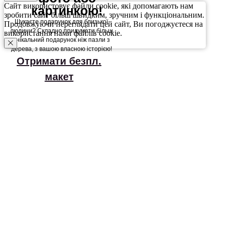
Сайт використовує файли cookie, які допомагають нам
картинкою!
зробити сайт більш швидким, зручним і функціональним.
Шукаєте подарунок для близької
Продовжуючи переглядати цей сайт, Ви погоджуєтеся на
людини? Складно придумати більш
використання нами файлів cookie.
унікальний подарунок ніж пазли з
дерева, з вашою власною історією!
Отримати безпл.
макет