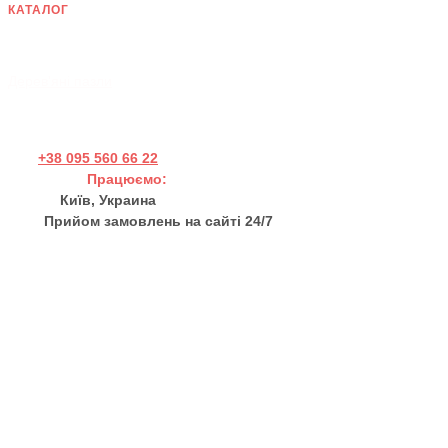
КАТАЛОГ
Дерев'яні панно
Хендмейд товари
Дерев'яні пазли
+38 095 560 66 22
Працюємо:
Пн - Пт 11:00 - 17:00
Київ, Украина
Прийом замовлень на сайті 24/7
sales@thewortex.com
Про нас
Відгуки
Контакти