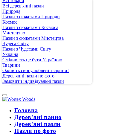
Всі товари
Всі дерев'янні пазли
Природа
Пазли з сюжетами Природи
Космос
Пазли з сюжетами Космоса
Мистецтво
Пазли з сюжетами Мистецтва
Чудеса Світу
Пазли з Чудесами Світу
Україна
Сміливість це бути Україною
Тварини
Оживіть свої улюблені тварини!
Дерев'янні пазли по фото
Замовити індивідуальні пазли
Головна
Дерев'яні панно
Дерев'яні пазли
Пазли по фото