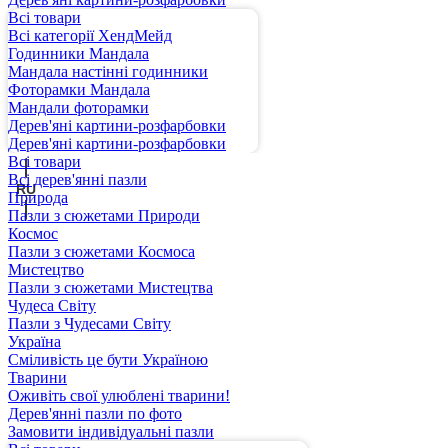
Всі товари
Всі категорії ХендМейд
Годинники Мандала
Мандала настінні годинники
Фоторамки Мандала
Мандали фоторамки
Дерев'яні картини-розфарбовки
UA
Дерев'яні картини-розфарбовки
Всі товари
Всі дерев'янні пазли
RU
Природа
Пазли з сюжетами Природи
Космос
Пазли з сюжетами Космоса
Мистецтво
Пазли з сюжетами Мистецтва
Чудеса Світу
Пазли з Чудесами Світу
Україна
Сміливість це бути Україною
Тварини
Оживіть свої улюблені тварини!
Дерев'янні пазли по фото
Замовити індивідуальні пазли