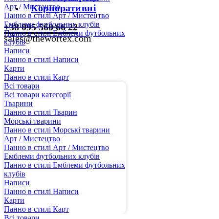
Арт / Мистецтво
Корпоративні
Панно в стилі Арт / Мистецтво
Емблеми футбольних клубів
+38 095 560 66 22
Панно в стилі Емблеми футбольних
sales@thewortex.com
клубів
Написи
Панно в стилі Написи
Карти
Панно в стилі Карт
Всі товари
Всі товари категорії
Тварини
Панно в стилі Тварин
Морські тварини
Панно в стилі Морські тварини
Арт / Мистецтво
Панно в стилі Арт / Мистецтво
Емблеми футбольних клубів
Панно в стилі Емблеми футбольних
клубів
Написи
Панно в стилі Написи
Карти
Панно в стилі Карт
Всі товари