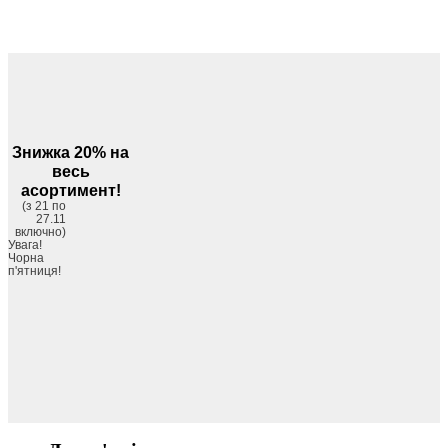
Знижка 20% на
весь
асортимент!
(з 21 по
27.11
включно)
Увага!
Чорна
п'ятниця!