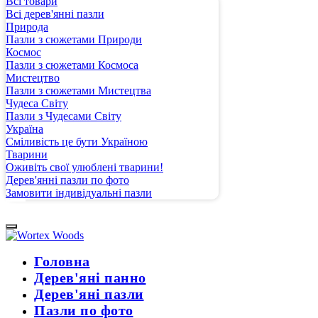
Всі товари
Всі дерев'янні пазли
Природа
Пазли з сюжетами Природи
Космос
Пазли з сюжетами Космоса
Мистецтво
Пазли з сюжетами Мистецтва
Чудеса Світу
Пазли з Чудесами Світу
Україна
Сміливість це бути Україною
Тварини
Оживіть свої улюблені тварини!
Дерев'янні пазли по фото
Замовити індивідуальні пазли
Головна
Дерев'яні панно
Дерев'яні пазли
Пазли по фото