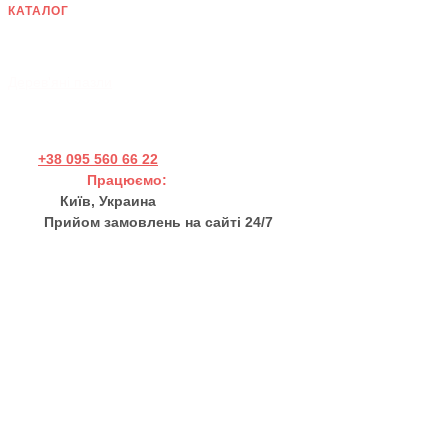
КАТАЛОГ
Дерев'яні панно
Хендмейд товари
Дерев'яні пазли
+38 095 560 66 22
Працюємо:
Пн - Пт 11:00 - 17:00
Київ, Украина
Прийом замовлень на сайті 24/7
sales@thewortex.com
Про нас
Відгуки
Контакти