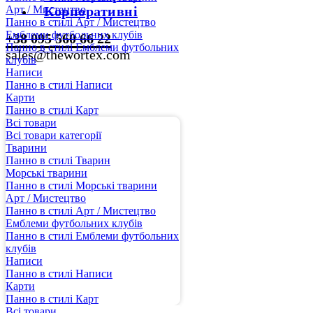
Арт / Мистецтво
Корпоративні
Панно в стилі Арт / Мистецтво
Емблеми футбольних клубів
+38 095 560 66 22
Панно в стилі Емблеми футбольних
sales@thewortex.com
клубів
Написи
Панно в стилі Написи
Карти
Панно в стилі Карт
Всі товари
Всі товари категорії
Тварини
Панно в стилі Тварин
Морські тварини
Панно в стилі Морські тварини
Арт / Мистецтво
Панно в стилі Арт / Мистецтво
Емблеми футбольних клубів
Панно в стилі Емблеми футбольних
клубів
Написи
Панно в стилі Написи
Карти
Панно в стилі Карт
Всі товари