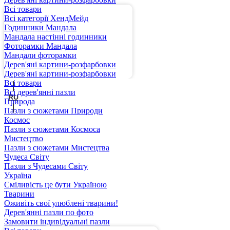
Всі товари
Всі категорії ХендМейд
Годинники Мандала
Мандала настінні годинники
Фоторамки Мандала
Мандали фоторамки
Дерев'яні картини-розфарбовки
UA
Дерев'яні картини-розфарбовки
Всі товари
Всі дерев'янні пазли
RU
Природа
Пазли з сюжетами Природи
Космос
Пазли з сюжетами Космоса
Мистецтво
Пазли з сюжетами Мистецтва
Чудеса Світу
Пазли з Чудесами Світу
Україна
Сміливість це бути Україною
Тварини
Оживіть свої улюблені тварини!
Дерев'янні пазли по фото
Замовити індивідуальні пазли