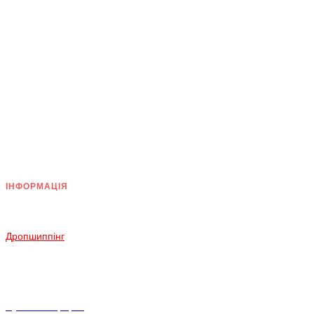
ІНФОРМАЦІЯ
Доставка
Оплата
Дропшиппінг
Повернення і Обмін
Умови згоди
Політика конфіденційності
Публічна оферта