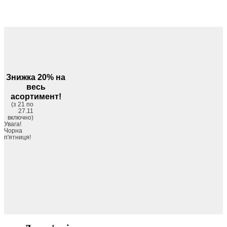
Знижка 20% на
весь
асортимент!
(з 21 по
27.11
включно)
Увага!
Чорна
п'ятниця!