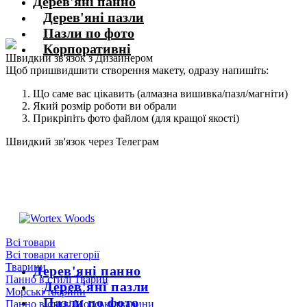
Дерев'яні панно
Дерев'яні пазли
Пазли по фото
Корпоративні
Швидкий зв'язок з Дизайнером
Щоб пришвидшити створення макету, одразу напишіть:
Що саме вас цікавить (алмазна вишивка/пазл/магніти)
Який розмір роботи ви обрали
Прикріпіть фото файлом (для кращої якості)
Швидкий зв'язок через Телеграм
Щоб пришвидшити комунікацію, одразу напишіть в телеграм:
@the_wortex
https://t.me/the_wortex
Всі товари
Всі товари категорії
Тварини
Дерев'яні панно
Панно в стилі Тварин
Дерев'яні пазли
Морські тварини
Пазли по фото
Панно в стилі Морські тварини