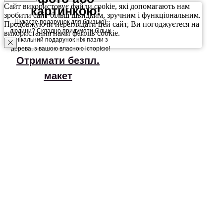
Сайт використовує файли cookie, які допомагають нам
картинкою!
зробити сайт більш швидким, зручним і функціональним.
Шукаєте подарунок для близької
Продовжуючи переглядати цей сайт, Ви погоджуєтеся на
людини? Складно придумати більш
використання нами файлів cookie.
унікальний подарунок ніж пазли з
дерева, з вашою власною історією!
Отримати безпл.
макет