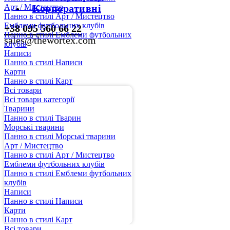
Арт / Мистецтво
Корпоративні
Панно в стилі Арт / Мистецтво
Емблеми футбольних клубів
+38 095 560 66 22
Панно в стилі Емблеми футбольних
sales@thewortex.com
клубів
Написи
Панно в стилі Написи
Карти
Панно в стилі Карт
Всі товари
Всі товари категорії
Тварини
Панно в стилі Тварин
Морські тварини
Панно в стилі Морські тварини
Арт / Мистецтво
Панно в стилі Арт / Мистецтво
Емблеми футбольних клубів
Панно в стилі Емблеми футбольних
клубів
Написи
Панно в стилі Написи
Карти
Панно в стилі Карт
Всі товари