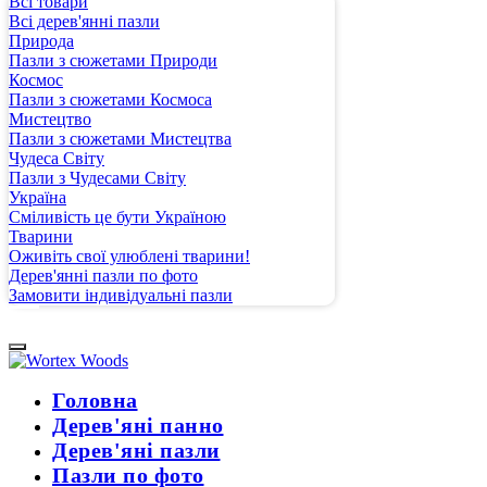
Всі товари
Всі дерев'янні пазли
Природа
Пазли з сюжетами Природи
Космос
Пазли з сюжетами Космоса
Мистецтво
Пазли з сюжетами Мистецтва
Чудеса Світу
Пазли з Чудесами Світу
Україна
Сміливість це бути Україною
Тварини
Оживіть свої улюблені тварини!
Дерев'янні пазли по фото
Замовити індивідуальні пазли
Головна
Дерев'яні панно
Дерев'яні пазли
Пазли по фото