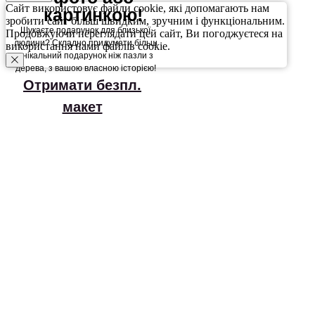
Сайт використовує файли cookie, які допомагають нам
картинкою!
зробити сайт більш швидким, зручним і функціональним.
Шукаєте подарунок для близької
Продовжуючи переглядати цей сайт, Ви погоджуєтеся на
людини? Складно придумати більш
використання нами файлів cookie.
унікальний подарунок ніж пазли з
дерева, з вашою власною історією!
Отримати безпл.
макет