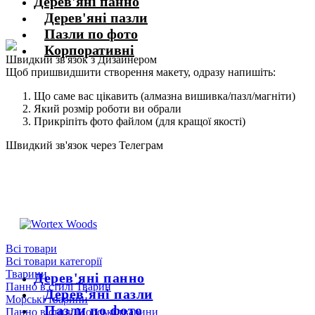
Дерев'яні панно
Дерев'яні пазли
Пазли по фото
Корпоративні
Швидкий зв'язок з Дизайнером
Щоб пришвидшити створення макету, одразу напишіть:
Що саме вас цікавить (алмазна вишивка/пазл/магніти)
Який розмір роботи ви обрали
Прикріпіть фото файлом (для кращої якості)
Швидкий зв'язок через Телеграм
Щоб пришвидшити комунікацію, одразу напишіть в телеграм:
@the_wortex
https://t.me/the_wortex
Всі товари
Всі товари категорії
Тварини
Дерев'яні панно
Панно в стилі Тварин
Дерев'яні пазли
Морські тварини
Пазли по фото
Панно в стилі Морські тварини