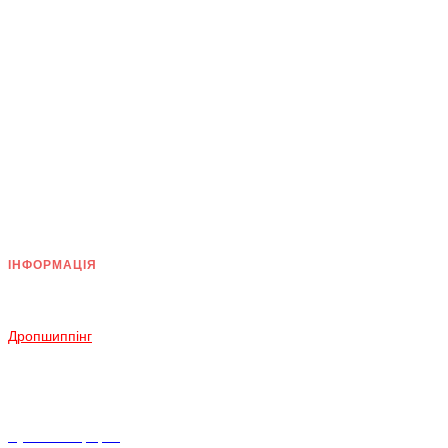
ІНФОРМАЦІЯ
Доставка
Оплата
Дропшиппінг
Повернення і Обмін
Умови згоди
Політика конфіденційності
Публічна оферта