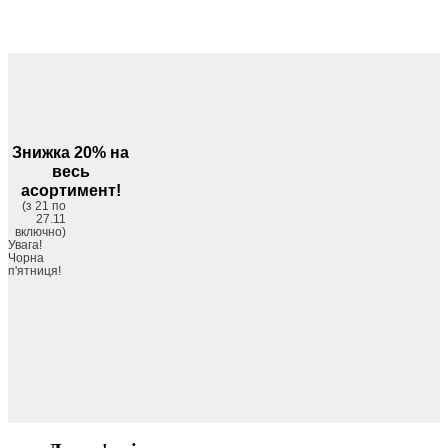
Знижка 20% на
весь
асортимент!
(з 21 по
27.11
включно)
Увага!
Чорна
п'ятниця!