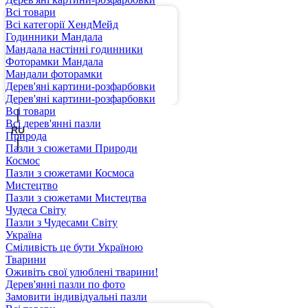
Всі товари
Всі категорії ХендМейд
Годинники Мандала
Мандала настінні годинники
Фоторамки Мандала
Мандали фоторамки
Дерев'яні картини-розфарбовки
UA
Дерев'яні картини-розфарбовки
Всі товари
Всі дерев'янні пазли
RU
Природа
Пазли з сюжетами Природи
Космос
Пазли з сюжетами Космоса
Мистецтво
Пазли з сюжетами Мистецтва
Чудеса Світу
Пазли з Чудесами Світу
Україна
Сміливість це бути Україною
Тварини
Оживіть свої улюблені тварини!
Дерев'янні пазли по фото
Замовити індивідуальні пазли