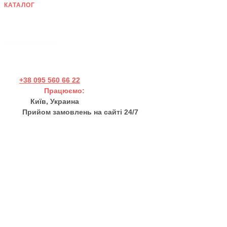
КАТАЛОГ
Дерев'яні панно
Хендмейд товари
Дерев'яні пазли
+38 095 560 66 22
Працюємо:
Пн - Пт 11:00 - 17:00
Київ, Украина
Прийом замовлень на сайті 24/7
sales@thewortex.com
Про нас
Відгуки
Контакти