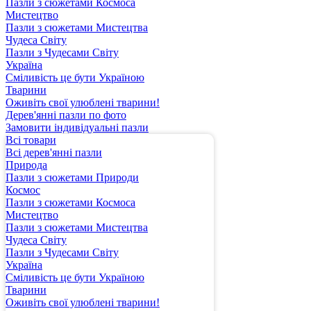
Пазли з сюжетами Космоса
Мистецтво
Пазли з сюжетами Мистецтва
Чудеса Світу
Пазли з Чудесами Світу
Україна
Сміливість це бути Україною
Тварини
Оживіть свої улюблені тварини!
Дерев'янні пазли по фото
Замовити індивідуальні пазли
Всі товари
Всі дерев'янні пазли
Природа
Пазли з сюжетами Природи
Космос
Пазли з сюжетами Космоса
Мистецтво
Пазли з сюжетами Мистецтва
Чудеса Світу
Пазли з Чудесами Світу
Україна
Сміливість це бути Україною
Тварини
Оживіть свої улюблені тварини!