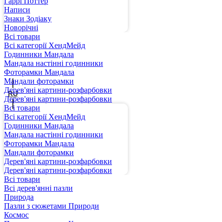
Гаррі Поттер
Написи
Знаки Зодіаку
Новорічні
Всі товари
Всі категорії ХендМейд
Годинники Мандала
Мандала настінні годинники
UA
Фоторамки Мандала
Мандали фоторамки
Дерев'яні картини-розфарбовки
RU
Дерев'яні картини-розфарбовки
Всі товари
Всі категорії ХендМейд
Годинники Мандала
Мандала настінні годинники
Фоторамки Мандала
Мандали фоторамки
Дерев'яні картини-розфарбовки
Дерев'яні картини-розфарбовки
Всі товари
Всі дерев'янні пазли
Природа
Пазли з сюжетами Природи
Космос