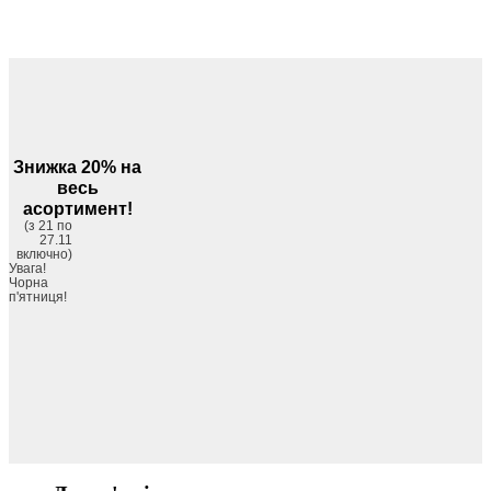
Знижка 20% на
весь
асортимент!
(з 21 по
27.11
включно)
Увага!
Чорна
п'ятниця!