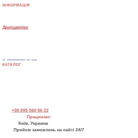
ІНФОРМАЦІЯ
Доставка
Оплата
Дропшиппінг
Повернення і Обмін
Умови згоди
Політика конфіденційності
Публічна оферта
КАТАЛОГ
Дерев'яні панно
Хендмейд товари
Дерев'яні пазли
+38 095 560 66 22
Працюємо:
Пн - Пт 11:00 - 17:00
Київ, Украина
Прийом замовлень на сайті 24/7
sales@thewortex.com