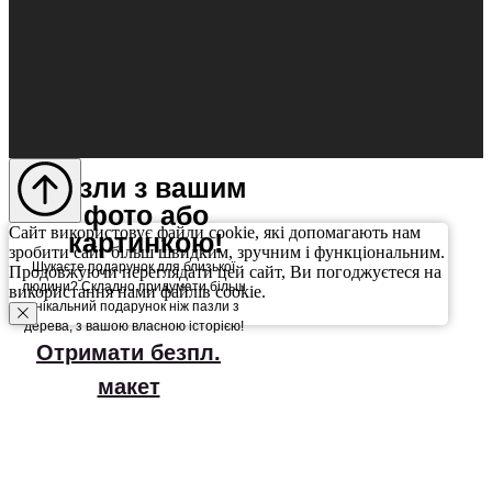
Пазли з вашим
фото або
Сайт використовує файли cookie, які допомагають нам
картинкою!
зробити сайт більш швидким, зручним і функціональним.
Шукаєте подарунок для близької
Продовжуючи переглядати цей сайт, Ви погоджуєтеся на
людини? Складно придумати більш
використання нами файлів cookie.
унікальний подарунок ніж пазли з
дерева, з вашою власною історією!
Отримати безпл.
макет