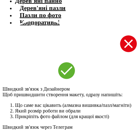
Дерев'яні панно
Дерев'яні пазли
Пазли по фото
Корпоративні
Швидкий зв'язок з Дизайнером
Щоб пришвидшити створення макету, одразу напишіть:
Що саме вас цікавить (алмазна вишивка/пазл/магніти)
Який розмір роботи ви обрали
Прикріпіть фото файлом (для кращої якості)
Швидкий зв'язок через Телеграм
Щоб пришвидшити комунікацію, одразу напишіть в телеграм:
@the_wortex