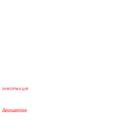
ІНФОРМАЦІЯ
Доставка
Оплата
Дропшиппінг
Повернення і Обмін
Умови згоди
Політика конфіденційності