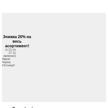
Знижка 20% на
весь
асортимент!
(з 21 по
27.11
включно)
Увага!
Чорна
п'ятниця!