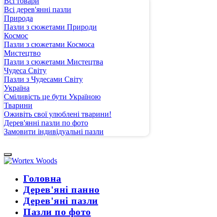
Всі товари
Всі дерев'янні пазли
Природа
Пазли з сюжетами Природи
Космос
Пазли з сюжетами Космоса
Мистецтво
Пазли з сюжетами Мистецтва
Чудеса Світу
Пазли з Чудесами Світу
Україна
Сміливість це бути Україною
Тварини
Оживіть свої улюблені тварини!
Дерев'янні пазли по фото
Замовити індивідуальні пазли
Головна
Дерев'яні панно
Дерев'яні пазли
Пазли по фото