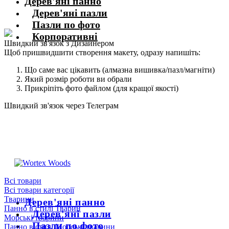
Дерев'яні панно
Дерев'яні пазли
Пазли по фото
Корпоративні
Швидкий зв'язок з Дизайнером
Щоб пришвидшити створення макету, одразу напишіть:
Що саме вас цікавить (алмазна вишивка/пазл/магніти)
Який розмір роботи ви обрали
Прикріпіть фото файлом (для кращої якості)
Швидкий зв'язок через Телеграм
Щоб пришвидшити комунікацію, одразу напишіть в телеграм:
@the_wortex
https://t.me/the_wortex
Всі товари
Всі товари категорії
Тварини
Дерев'яні панно
Панно в стилі Тварин
Дерев'яні пазли
Морські тварини
Пазли по фото
Панно в стилі Морські тварини