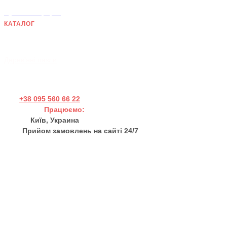
Публічна оферта
КАТАЛОГ
Дерев'яні панно
Хендмейд товари
Дерев'яні пазли
+38 095 560 66 22
Працюємо:
Пн - Пт 11:00 - 17:00
Київ, Украина
Прийом замовлень на сайті 24/7
sales@thewortex.com
Про нас
Відгуки
Контакти