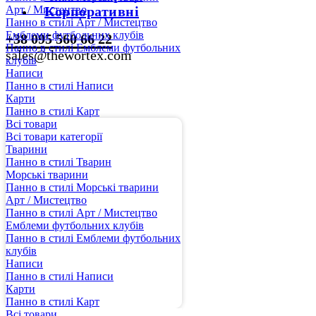
Арт / Мистецтво
Корпоративні
Панно в стилі Арт / Мистецтво
Емблеми футбольних клубів
+38 095 560 66 22
Панно в стилі Емблеми футбольних
sales@thewortex.com
клубів
Написи
Панно в стилі Написи
Карти
Панно в стилі Карт
Всі товари
Всі товари категорії
Тварини
Панно в стилі Тварин
Морські тварини
Панно в стилі Морські тварини
Арт / Мистецтво
Панно в стилі Арт / Мистецтво
Емблеми футбольних клубів
Панно в стилі Емблеми футбольних
клубів
Написи
Панно в стилі Написи
Карти
Панно в стилі Карт
Всі товари