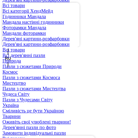
Всі товари
Всі категорії ХендМейд
Годинники Мандала
Мандала настінні годинники
Фоторамки Мандала
Мандали фоторамки
Дерев'яні картини-розфарбовки
UA
Дерев'яні картини-розфарбовки
Всі товари
Всі дерев'янні пазли
RU
Природа
Пазли з сюжетами Природи
Космос
Пазли з сюжетами Космоса
Мистецтво
Пазли з сюжетами Мистецтва
Чудеса Світу
Пазли з Чудесами Світу
Україна
Сміливість це бути Україною
Тварини
Оживіть свої улюблені тварини!
Дерев'янні пазли по фото
Замовити індивідуальні пазли