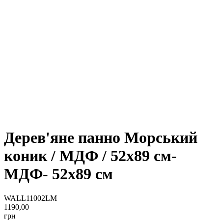
Дерев'яне панно Морський
коник / МДФ / 52x89 см-
МДФ- 52x89 см
WALL11002LM
1190,00
грн