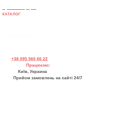
Публічна оферта
КАТАЛОГ
Дерев'яні панно
Хендмейд товари
Дерев'яні пазли
+38 095 560 66 22
Працюємо:
Пн - Пт 11:00 - 17:00
Київ, Украина
Прийом замовлень на сайті 24/7
sales@thewortex.com
Про нас
Відгуки
Контакти