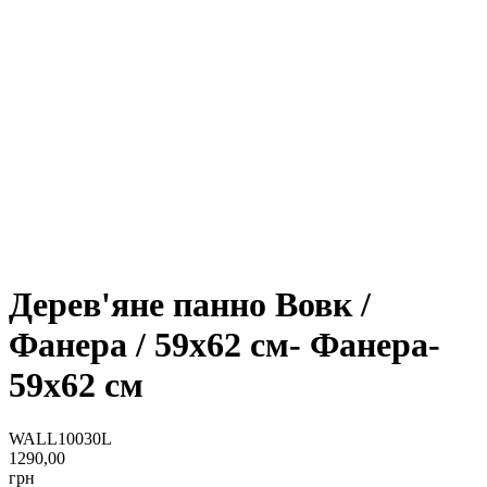
Дерев'яне панно Вовк /
Фанера / 59x62 см- Фанера-
59x62 см
WALL10030L
1290,00
грн