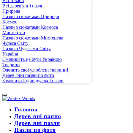
Всі товари
Всі дерев'янні пазли
Природа
Пазли з сюжетами Природи
Космос
Пазли з сюжетами Космоса
Мистецтво
Пазли з сюжетами Мистецтва
Чудеса Світу
Пазли з Чудесами Світу
Україна
Сміливість це бути Україною
Тварини
Оживіть свої улюблені тварини!
Дерев'янні пазли по фото
Замовити індивідуальні пазли
Головна
Дерев'яні панно
Дерев'яні пазли
Пазли по фото