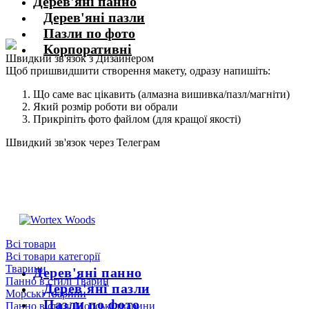
Дерев'яні панно
Дерев'яні пазли
Пазли по фото
Корпоративні
Швидкий зв'язок з Дизайнером
Щоб пришвидшити створення макету, одразу напишіть:
Що саме вас цікавить (алмазна вишивка/пазл/магніти)
Який розмір роботи ви обрали
Прикріпіть фото файлом (для кращої якості)
Швидкий зв'язок через Телеграм
Щоб пришвидшити комунікацію, одразу напишіть в телеграм:
@the_wortex
https://t.me/the_wortex
Всі товари
Всі товари категорії
Тварини
Дерев'яні панно
Панно в стилі Тварин
Дерев'яні пазли
Морські тварини
Пазли по фото
Панно в стилі Морські тварини