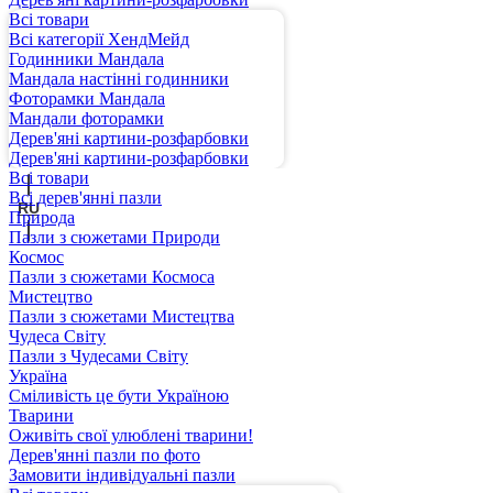
Всі товари
Всі категорії ХендМейд
Годинники Мандала
Мандала настінні годинники
Фоторамки Мандала
Мандали фоторамки
Дерев'яні картини-розфарбовки
UA
Дерев'яні картини-розфарбовки
Всі товари
Всі дерев'янні пазли
RU
Природа
Пазли з сюжетами Природи
Космос
Пазли з сюжетами Космоса
Мистецтво
Пазли з сюжетами Мистецтва
Чудеса Світу
Пазли з Чудесами Світу
Україна
Сміливість це бути Україною
Тварини
Оживіть свої улюблені тварини!
Дерев'янні пазли по фото
Замовити індивідуальні пазли