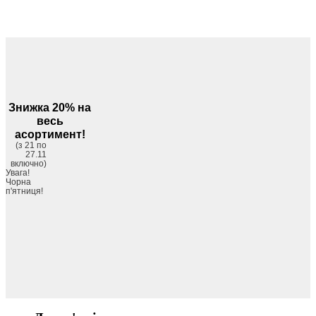
Знижка 20% на
весь
асортимент!
(з 21 по
27.11
включно)
Увага!
Чорна
п'ятниця!