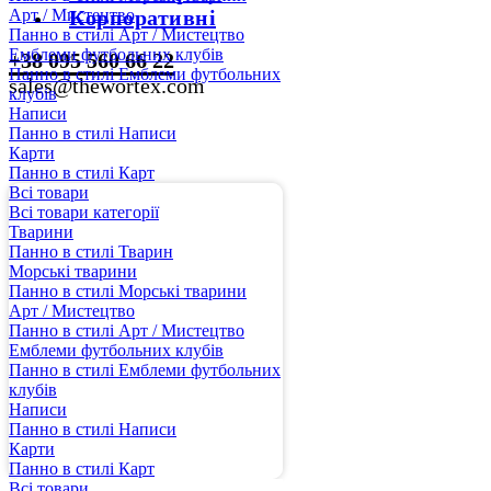
Арт / Мистецтво
Корпоративні
Панно в стилі Арт / Мистецтво
Емблеми футбольних клубів
+38 095 560 66 22
Панно в стилі Емблеми футбольних
sales@thewortex.com
клубів
Написи
Панно в стилі Написи
Карти
Панно в стилі Карт
Всі товари
Всі товари категорії
Тварини
Панно в стилі Тварин
Морські тварини
Панно в стилі Морські тварини
Арт / Мистецтво
Панно в стилі Арт / Мистецтво
Емблеми футбольних клубів
Панно в стилі Емблеми футбольних
клубів
Написи
Панно в стилі Написи
Карти
Панно в стилі Карт
Всі товари