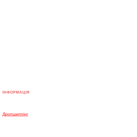
ІНФОРМАЦІЯ
Доставка
Оплата
Дропшиппінг
Повернення і Обмін
Умови згоди
Політика конфіденційності