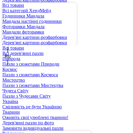
Всі товари
Всі категорії ХендМейд
Годинники Мандала
Мандала настінні годинники
Фоторамки Мандала
Мандали фоторамки
Дерев'яні картини-розфарбовки
UA
Дерев'яні картини-розфарбовки
Всі товари
Всі дерев'янні пазли
RU
Природа
Пазли з сюжетами Природи
Космос
Пазли з сюжетами Космоса
Мистецтво
Пазли з сюжетами Мистецтва
Чудеса Світу
Пазли з Чудесами Світу
Україна
Сміливість це бути Україною
Тварини
Оживіть свої улюблені тварини!
Дерев'янні пазли по фото
Замовити індивідуальні пазли