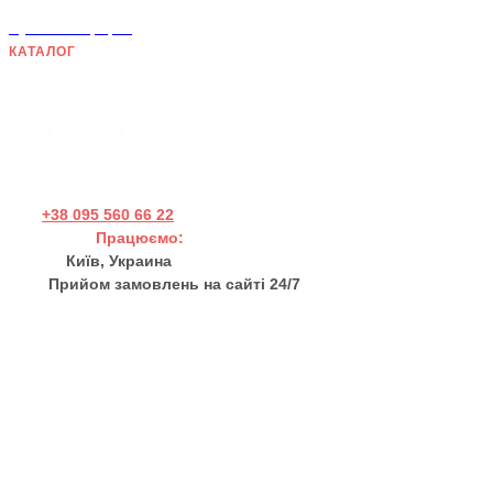
Публічна оферта
КАТАЛОГ
Дерев'яні панно
Хендмейд товари
Дерев'яні пазли
+38 095 560 66 22
Працюємо:
Пн - Пт 11:00 - 17:00
Київ, Украина
Прийом замовлень на сайті 24/7
sales@thewortex.com
Про нас
Відгуки
Контакти