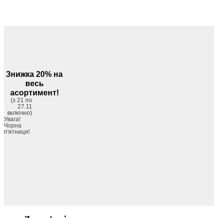
Знижка 20% на
весь
асортимент!
(з 21 по
27.11
включно)
Увага!
Чорна
п'ятниця!