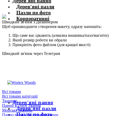
Дерев'яні панно
Дерев'яні пазли
Пазли по фото
Корпоративні
Швидкий зв'язок з Дизайнером
Щоб пришвидшити створення макету, одразу напишіть:
Що саме вас цікавить (алмазна вишивка/пазл/магніти)
Який розмір роботи ви обрали
Прикріпіть фото файлом (для кращої якості)
Швидкий зв'язок через Телеграм
Щоб пришвидшити комунікацію, одразу напишіть в телеграм:
@the_wortex
https://t.me/the_wortex
Всі товари
Всі товари категорії
Тварини
Дерев'яні панно
Панно в стилі Тварин
Дерев'яні пазли
Морські тварини
Пазли по фото
Панно в стилі Морські тварини