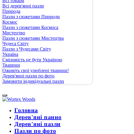
Всі товари
Всі дерев'янні пазли
Природа
Пазли з сюжетами Природи
Космос
Пазли з сюжетами Космоса
Мистецтво
Пазли з сюжетами Мистецтва
Чудеса Світу
Пазли з Чудесами Світу
Україна
Сміливість це бути Україною
Тварини
Оживіть свої улюблені тварини!
Дерев'янні пазли по фото
Замовити індивідуальні пазли
Головна
Дерев'яні панно
Дерев'яні пазли
Пазли по фото