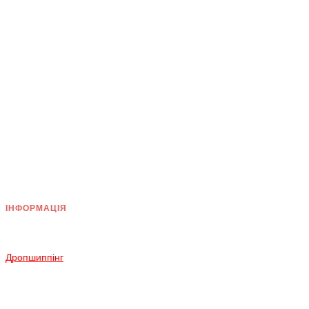
ІНФОРМАЦІЯ
Доставка
Оплата
Дропшиппінг
Повернення і Обмін
Умови згоди
Політика конфіденційності