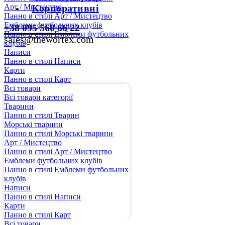
Арт / Мистецтво
Корпоративні
Панно в стилі Арт / Мистецтво
Емблеми футбольних клубів
+38 095 560 66 22
Панно в стилі Емблеми футбольних
sales@thewortex.com
клубів
Написи
Панно в стилі Написи
Карти
Панно в стилі Карт
Всі товари
Всі товари категорії
Тварини
Панно в стилі Тварин
Морські тварини
Панно в стилі Морські тварини
Арт / Мистецтво
Панно в стилі Арт / Мистецтво
Емблеми футбольних клубів
Панно в стилі Емблеми футбольних
клубів
Написи
Панно в стилі Написи
Карти
Панно в стилі Карт
Всі товари