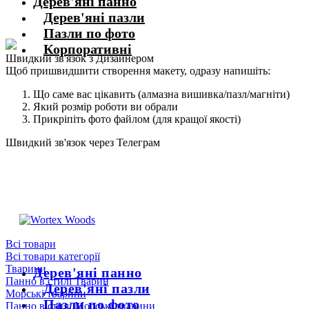
Дерев'яні панно
Дерев'яні пазли
Пазли по фото
Корпоративні
Швидкий зв'язок з Дизайнером
Щоб пришвидшити створення макету, одразу напишіть:
Що саме вас цікавить (алмазна вишивка/пазл/магніти)
Який розмір роботи ви обрали
Прикріпіть фото файлом (для кращої якості)
Швидкий зв'язок через Телеграм
Щоб пришвидшити комунікацію, одразу напишіть в телеграм:
@the_wortex
https://t.me/the_wortex
Всі товари
Всі товари категорії
Тварини
Дерев'яні панно
Панно в стилі Тварин
Дерев'яні пазли
Морські тварини
Пазли по фото
Панно в стилі Морські тварини