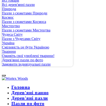
Всі товари
Всі дерев'янні пазли
Природа
Пазли з сюжетами Природи
Космос
Пазли з сюжетами Космоса
Мистецтво
Пазли з сюжетами Мистецтва
Чудеса Світу
Пазли з Чудесами Світу
Україна
Сміливість це бути Україною
Тварини
Оживіть свої улюблені тварини!
Дерев'янні пазли по фото
Замовити індивідуальні пазли
Головна
Дерев'яні панно
Дерев'яні пазли
Пазли по фото