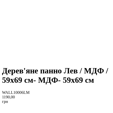
Дерев'яне панно Лев / МДФ /
59x69 см- МДФ- 59x69 см
WALL10006LM
1190,00
грн