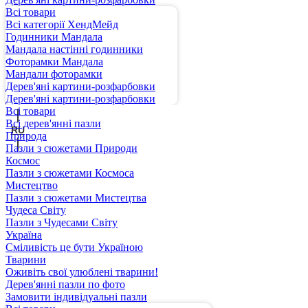
Всі товари
Всі категорії ХендМейд
Годинники Мандала
Мандала настінні годинники
Фоторамки Мандала
Мандали фоторамки
Дерев'яні картини-розфарбовки
UA
Дерев'яні картини-розфарбовки
Всі товари
Всі дерев'янні пазли
RU
Природа
Пазли з сюжетами Природи
Космос
Пазли з сюжетами Космоса
Мистецтво
Пазли з сюжетами Мистецтва
Чудеса Світу
Пазли з Чудесами Світу
Україна
Сміливість це бути Україною
Тварини
Оживіть свої улюблені тварини!
Дерев'янні пазли по фото
Замовити індивідуальні пазли