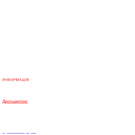
ІНФОРМАЦІЯ
Доставка
Оплата
Дропшиппінг
Повернення і Обмін
Умови згоди
Політика конфіденційності
Публічна оферта