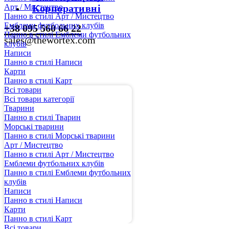
Арт / Мистецтво
Корпоративні
Панно в стилі Арт / Мистецтво
Емблеми футбольних клубів
+38 095 560 66 22
Панно в стилі Емблеми футбольних
sales@thewortex.com
клубів
Написи
Панно в стилі Написи
Карти
Панно в стилі Карт
Всі товари
Всі товари категорії
Тварини
Панно в стилі Тварин
Морські тварини
Панно в стилі Морські тварини
Арт / Мистецтво
Панно в стилі Арт / Мистецтво
Емблеми футбольних клубів
Панно в стилі Емблеми футбольних
клубів
Написи
Панно в стилі Написи
Карти
Панно в стилі Карт
Всі товари