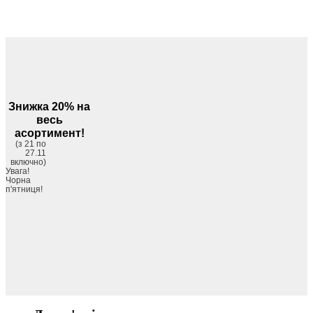
Знижка 20% на
весь
асортимент!
(з 21 по
27.11
включно)
Увага!
Чорна
п'ятниця!