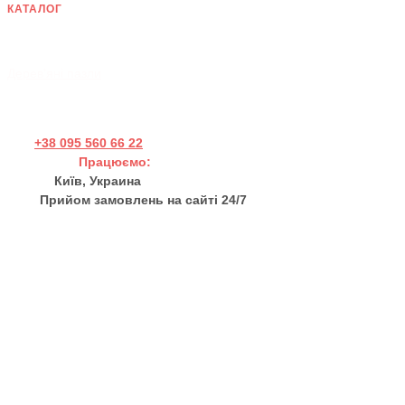
КАТАЛОГ
Дерев'яні панно
Хендмейд товари
Дерев'яні пазли
+38 095 560 66 22
Працюємо:
Пн - Пт 11:00 - 17:00
Київ, Украина
Прийом замовлень на сайті 24/7
sales@thewortex.com
Про нас
Відгуки
Контакти