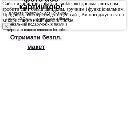
Сайт використовує файли cookie, які допомагають нам
картинкою!
зробити сайт більш швидким, зручним і функціональним.
Шукаєте подарунок для близької
Продовжуючи переглядати цей сайт, Ви погоджуєтеся на
людини? Складно придумати більш
використання нами файлів cookie.
унікальний подарунок ніж пазли з
дерева, з вашою власною історією!
Отримати безпл.
макет