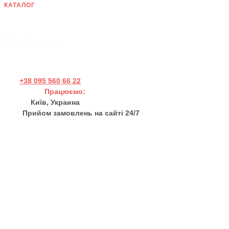
КАТАЛОГ
Дерев'яні панно
Хендмейд товари
Дерев'яні пазли
+38 095 560 66 22
Працюємо:
Пн - Пт 11:00 - 17:00
Київ, Украина
Прийом замовлень на сайті 24/7
sales@thewortex.com
Про нас
Відгуки
Контакти