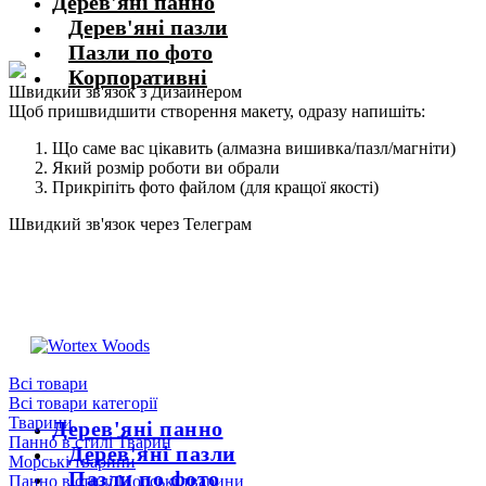
Дерев'яні панно
Дерев'яні пазли
Пазли по фото
Корпоративні
Швидкий зв'язок з Дизайнером
Щоб пришвидшити створення макету, одразу напишіть:
Що саме вас цікавить (алмазна вишивка/пазл/магніти)
Який розмір роботи ви обрали
Прикріпіть фото файлом (для кращої якості)
Швидкий зв'язок через Телеграм
Щоб пришвидшити комунікацію, одразу напишіть в телеграм:
@the_wortex
https://t.me/the_wortex
Всі товари
Всі товари категорії
Тварини
Дерев'яні панно
Панно в стилі Тварин
Дерев'яні пазли
Морські тварини
Пазли по фото
Панно в стилі Морські тварини