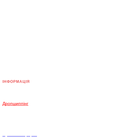
ІНФОРМАЦІЯ
Доставка
Оплата
Дропшиппінг
Повернення і Обмін
Умови згоди
Політика конфіденційності
Публічна оферта