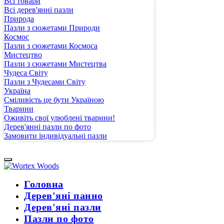
Всі товари
Всі дерев'янні пазли
Природа
Пазли з сюжетами Природи
Космос
Пазли з сюжетами Космоса
Мистецтво
Пазли з сюжетами Мистецтва
Чудеса Світу
Пазли з Чудесами Світу
Україна
Сміливість це бути Україною
Тварини
Оживіть свої улюблені тварини!
Дерев'янні пазли по фото
Замовити індивідуальні пазли
Головна
Дерев'яні панно
Дерев'яні пазли
Пазли по фото