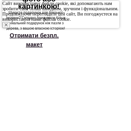
Сайт використовує файли cookie, які допомагають нам
картинкою!
зробити сайт більш швидким, зручним і функціональним.
Шукаєте подарунок для близької
Продовжуючи переглядати цей сайт, Ви погоджуєтеся на
людини? Складно придумати більш
використання нами файлів cookie.
унікальний подарунок ніж пазли з
дерева, з вашою власною історією!
Отримати безпл.
макет