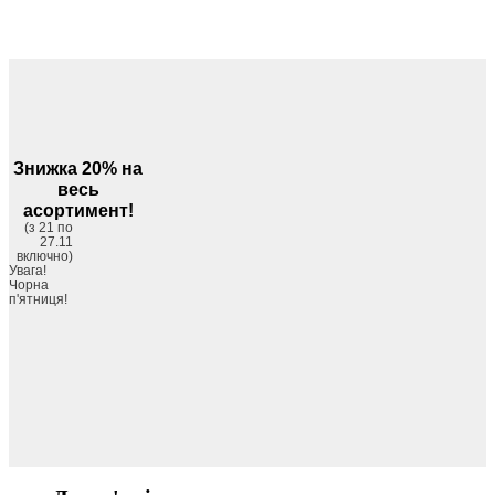
Знижка 20% на
весь
асортимент!
(з 21 по
27.11
включно)
Увага!
Чорна
п'ятниця!