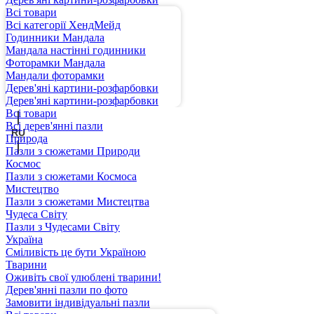
Всі товари
Всі категорії ХендМейд
Годинники Мандала
Мандала настінні годинники
Фоторамки Мандала
Мандали фоторамки
Дерев'яні картини-розфарбовки
UA
Дерев'яні картини-розфарбовки
Всі товари
Всі дерев'янні пазли
RU
Природа
Пазли з сюжетами Природи
Космос
Пазли з сюжетами Космоса
Мистецтво
Пазли з сюжетами Мистецтва
Чудеса Світу
Пазли з Чудесами Світу
Україна
Сміливість це бути Україною
Тварини
Оживіть свої улюблені тварини!
Дерев'янні пазли по фото
Замовити індивідуальні пазли