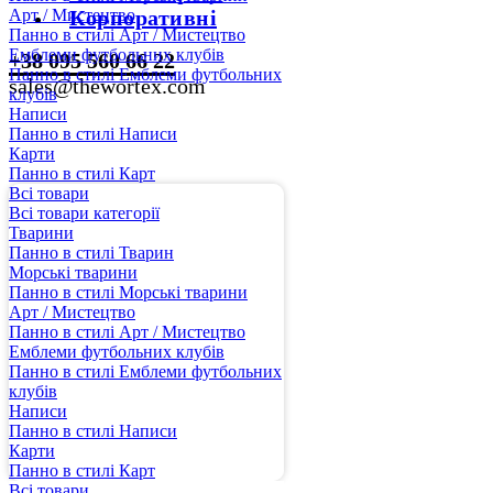
Арт / Мистецтво
Корпоративні
Панно в стилі Арт / Мистецтво
Емблеми футбольних клубів
+38 095 560 66 22
Панно в стилі Емблеми футбольних
sales@thewortex.com
клубів
Написи
Панно в стилі Написи
Карти
Панно в стилі Карт
Всі товари
Всі товари категорії
Тварини
Панно в стилі Тварин
Морські тварини
Панно в стилі Морські тварини
Арт / Мистецтво
Панно в стилі Арт / Мистецтво
Емблеми футбольних клубів
Панно в стилі Емблеми футбольних
клубів
Написи
Панно в стилі Написи
Карти
Панно в стилі Карт
Всі товари