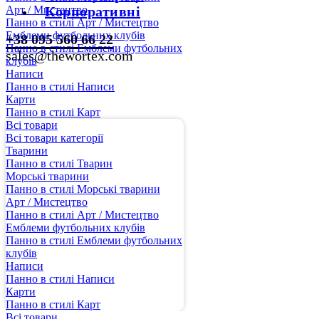
Арт / Мистецтво
Корпоративні
Панно в стилі Арт / Мистецтво
Емблеми футбольних клубів
+38 095 560 66 22
Панно в стилі Емблеми футбольних
sales@thewortex.com
клубів
Написи
Панно в стилі Написи
Карти
Панно в стилі Карт
Всі товари
Всі товари категорії
Тварини
Панно в стилі Тварин
Морські тварини
Панно в стилі Морські тварини
Арт / Мистецтво
Панно в стилі Арт / Мистецтво
Емблеми футбольних клубів
Панно в стилі Емблеми футбольних
клубів
Написи
Панно в стилі Написи
Карти
Панно в стилі Карт
Всі товари