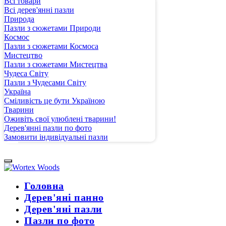
Всі товари
Всі дерев'янні пазли
Природа
Пазли з сюжетами Природи
Космос
Пазли з сюжетами Космоса
Мистецтво
Пазли з сюжетами Мистецтва
Чудеса Світу
Пазли з Чудесами Світу
Україна
Сміливість це бути Україною
Тварини
Оживіть свої улюблені тварини!
Дерев'янні пазли по фото
Замовити індивідуальні пазли
Головна
Дерев'яні панно
Дерев'яні пазли
Пазли по фото