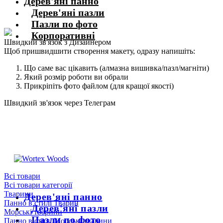
Дерев'яні панно
Дерев'яні пазли
Пазли по фото
Корпоративні
Швидкий зв'язок з Дизайнером
Щоб пришвидшити створення макету, одразу напишіть:
Що саме вас цікавить (алмазна вишивка/пазл/магніти)
Який розмір роботи ви обрали
Прикріпіть фото файлом (для кращої якості)
Швидкий зв'язок через Телеграм
Щоб пришвидшити комунікацію, одразу напишіть в телеграм:
@the_wortex
https://t.me/the_wortex
Всі товари
Всі товари категорії
Тварини
Дерев'яні панно
Панно в стилі Тварин
Дерев'яні пазли
Морські тварини
Пазли по фото
Панно в стилі Морські тварини