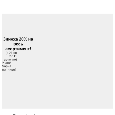
Знижка 20% на
весь
асортимент!
(з 21 по
27.11
включно)
Увага!
Чорна
п'ятниця!