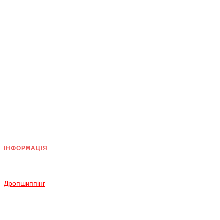
ІНФОРМАЦІЯ
Доставка
Оплата
Дропшиппінг
Повернення і Обмін
Умови згоди
Політика конфіденційності