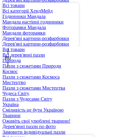
Всі товари
Всі категорії ХендМейд
Годинники Мандала
Мандала настінні годинники
Фоторамки Мандала
Мандали фоторамки
Дерев'яні картини-розфарбовки
UA
Дерев'яні картини-розфарбовки
Всі товари
Всі дерев'янні пазли
RU
Природа
Пазли з сюжетами Природи
Космос
Пазли з сюжетами Космоса
Мистецтво
Пазли з сюжетами Мистецтва
Чудеса Світу
Пазли з Чудесами Світу
Україна
Сміливість це бути Україною
Тварини
Оживіть свої улюблені тварини!
Дерев'янні пазли по фото
Замовити індивідуальні пазли