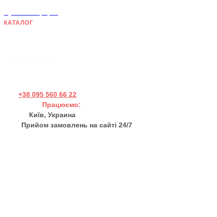
Публічна оферта
КАТАЛОГ
Дерев'яні панно
Хендмейд товари
Дерев'яні пазли
+38 095 560 66 22
Працюємо:
Пн - Пт 11:00 - 17:00
Київ, Украина
Прийом замовлень на сайті 24/7
sales@thewortex.com
Про нас
Відгуки
Контакти