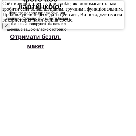
Сайт використовує файли cookie, які допомагають нам
картинкою!
зробити сайт більш швидким, зручним і функціональним.
Шукаєте подарунок для близької
Продовжуючи переглядати цей сайт, Ви погоджуєтеся на
людини? Складно придумати більш
використання нами файлів cookie.
унікальний подарунок ніж пазли з
дерева, з вашою власною історією!
Отримати безпл.
макет