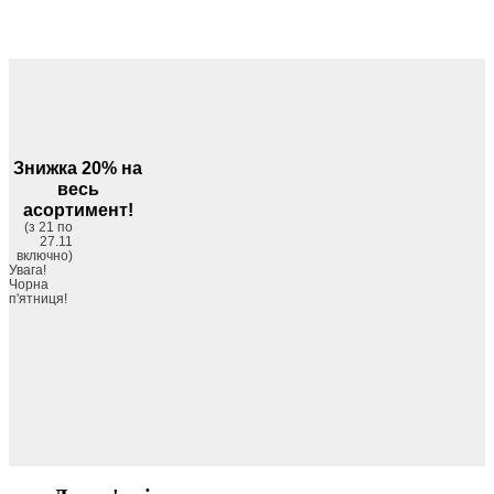
Знижка 20% на
весь
асортимент!
(з 21 по
27.11
включно)
Увага!
Чорна
п'ятниця!