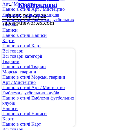
Арт / Мистецтво
Корпоративні
Панно в стилі Арт / Мистецтво
Емблеми футбольних клубів
+38 095 560 66 22
Панно в стилі Емблеми футбольних
sales@thewortex.com
клубів
Написи
Панно в стилі Написи
Карти
Панно в стилі Карт
Всі товари
Всі товари категорії
Тварини
Панно в стилі Тварин
Морські тварини
Панно в стилі Морські тварини
Арт / Мистецтво
Панно в стилі Арт / Мистецтво
Емблеми футбольних клубів
Панно в стилі Емблеми футбольних
клубів
Написи
Панно в стилі Написи
Карти
Панно в стилі Карт
Всі товари