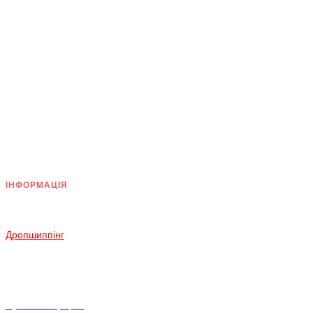
ІНФОРМАЦІЯ
Доставка
Оплата
Дропшиппінг
Повернення і Обмін
Умови згоди
Політика конфіденційності
Публічна оферта