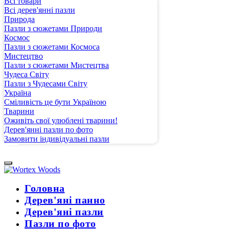
Всі товари
Всі дерев'янні пазли
Природа
Пазли з сюжетами Природи
Космос
Пазли з сюжетами Космоса
Мистецтво
Пазли з сюжетами Мистецтва
Чудеса Світу
Пазли з Чудесами Світу
Україна
Сміливість це бути Україною
Тварини
Оживіть свої улюблені тварини!
Дерев'янні пазли по фото
Замовити індивідуальні пазли
Головна
Дерев'яні панно
Дерев'яні пазли
Пазли по фото