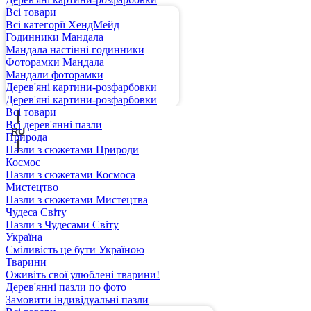
Всі товари
Всі категорії ХендМейд
Годинники Мандала
Мандала настінні годинники
Фоторамки Мандала
Мандали фоторамки
Дерев'яні картини-розфарбовки
UA
Дерев'яні картини-розфарбовки
Всі товари
Всі дерев'янні пазли
RU
Природа
Пазли з сюжетами Природи
Космос
Пазли з сюжетами Космоса
Мистецтво
Пазли з сюжетами Мистецтва
Чудеса Світу
Пазли з Чудесами Світу
Україна
Сміливість це бути Україною
Тварини
Оживіть свої улюблені тварини!
Дерев'янні пазли по фото
Замовити індивідуальні пазли