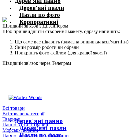
Дерев'яні панно
Дерев'яні пазли
Пазли по фото
Корпоративні
Швидкий зв'язок з Дизайнером
Щоб пришвидшити створення макету, одразу напишіть:
Що саме вас цікавить (алмазна вишивка/пазл/магніти)
Який розмір роботи ви обрали
Прикріпіть фото файлом (для кращої якості)
Швидкий зв'язок через Телеграм
Щоб пришвидшити комунікацію, одразу напишіть в телеграм:
@the_wortex
https://t.me/the_wortex
Всі товари
Всі товари категорії
Тварини
Дерев'яні панно
Панно в стилі Тварин
Дерев'яні пазли
Морські тварини
Пазли по фото
Панно в стилі Морські тварини