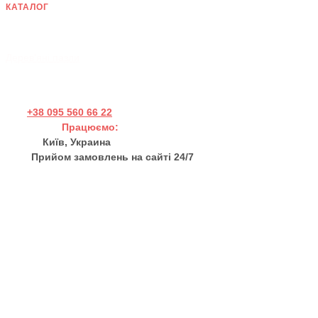
КАТАЛОГ
Дерев'яні панно
Хендмейд товари
Дерев'яні пазли
+38 095 560 66 22
Працюємо:
Пн - Пт 11:00 - 17:00
Київ, Украина
Прийом замовлень на сайті 24/7
sales@thewortex.com
Про нас
Відгуки
Контакти