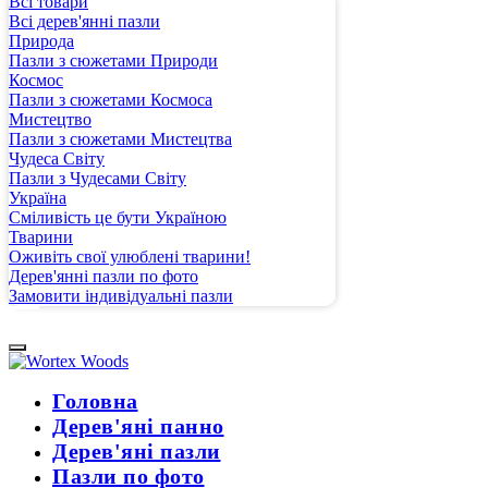
Всі товари
Всі дерев'янні пазли
Природа
Пазли з сюжетами Природи
Космос
Пазли з сюжетами Космоса
Мистецтво
Пазли з сюжетами Мистецтва
Чудеса Світу
Пазли з Чудесами Світу
Україна
Сміливість це бути Україною
Тварини
Оживіть свої улюблені тварини!
Дерев'янні пазли по фото
Замовити індивідуальні пазли
Головна
Дерев'яні панно
Дерев'яні пазли
Пазли по фото