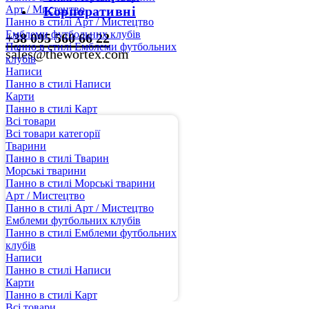
Арт / Мистецтво
Корпоративні
Панно в стилі Арт / Мистецтво
Емблеми футбольних клубів
+38 095 560 66 22
Панно в стилі Емблеми футбольних
sales@thewortex.com
клубів
Написи
Панно в стилі Написи
Карти
Панно в стилі Карт
Всі товари
Всі товари категорії
Тварини
Панно в стилі Тварин
Морські тварини
Панно в стилі Морські тварини
Арт / Мистецтво
Панно в стилі Арт / Мистецтво
Емблеми футбольних клубів
Панно в стилі Емблеми футбольних
клубів
Написи
Панно в стилі Написи
Карти
Панно в стилі Карт
Всі товари