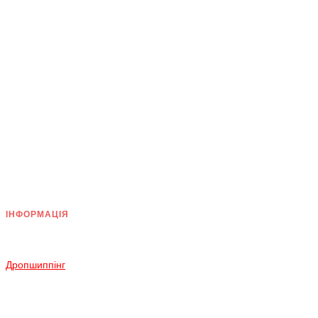
ІНФОРМАЦІЯ
Доставка
Оплата
Дропшиппінг
Повернення і Обмін
Умови згоди
Політика конфіденційності