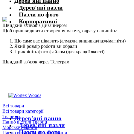
Дерев'яні панно
Дерев'яні пазли
Пазли по фото
Корпоративні
Швидкий зв'язок з Дизайнером
Щоб пришвидшити створення макету, одразу напишіть:
Що саме вас цікавить (алмазна вишивка/пазл/магніти)
Який розмір роботи ви обрали
Прикріпіть фото файлом (для кращої якості)
Швидкий зв'язок через Телеграм
Щоб пришвидшити комунікацію, одразу напишіть в телеграм:
@the_wortex
https://t.me/the_wortex
Всі товари
Всі товари категорії
Тварини
Дерев'яні панно
Панно в стилі Тварин
Дерев'яні пазли
Морські тварини
Пазли по фото
Панно в стилі Морські тварини