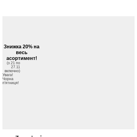
Знижка 20% на
весь
асортимент!
(з 21 по
27.11
включно)
Увага!
Чорна
п'ятниця!