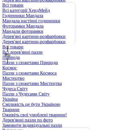
Всі товари
Всі категорії ХендМейд
Годинники Мандала
Мандала настінні годинники
Фоторамки Мандала
Мандали фоторамки
Дерев'яні картини-розфарбовки
UA
Дерев'яні картини-розфарбовки
Всі товари
Всі дерев'янні пазли
RU
Природа
Пазли з сюжетами Природи
Космос
Пазли з сюжетами Космоса
Мистецтво
Пазли з сюжетами Мистецтва
Чудеса Світу
Пазли з Чудесами Світу
Україна
Сміливість це бути Україною
Тварини
Оживіть свої улюблені тварини!
Дерев'янні пазли по фото
Замовити індивідуальні пазли