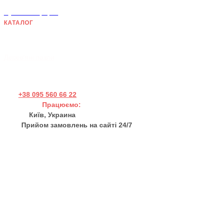
Публічна оферта
КАТАЛОГ
Дерев'яні панно
Хендмейд товари
Дерев'яні пазли
+38 095 560 66 22
Працюємо:
Пн - Пт 11:00 - 17:00
Київ, Украина
Прийом замовлень на сайті 24/7
sales@thewortex.com
Про нас
Відгуки
Контакти