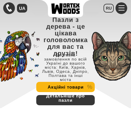
UA
RU
Пазли з
дерева - це
цікава
головоломка
для вас та
друзів!
Доставка
замовлення по всій
Україні до вашого
міста: Київ, Харків,
Львів, Одеса, Дніпро,
Полтава та інші
міста
%
Акційні товари
Детальніше про
пазли