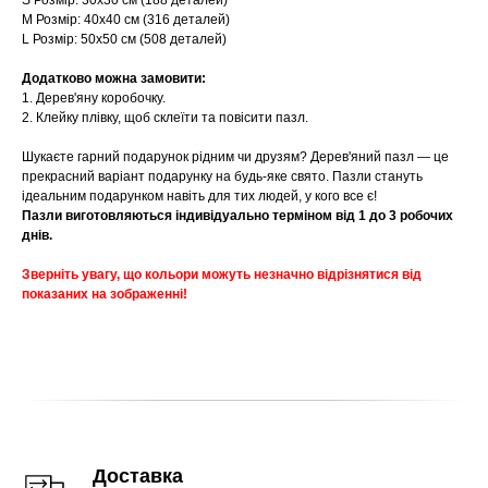
S Розмір: 30х30 см (188 деталей)
M Розмір: 40х40 см (316 деталей)
L Розмір: 50х50 см (508 деталей)
Додатково можна замовити:
1. Дерев'яну коробочку.
2. Клейку плівку, щоб склеїти та повісити пазл.
Шукаєте гарний подарунок рідним чи друзям? Дерев'яний пазл — це
прекрасний варіант подарунку на будь-яке свято. Пазли стануть
ідеальним подарунком навіть для тих людей, у кого все є!
Пазли виготовляються індивідуально терміном від 1 до 3 робочих
днів.
Зверніть увагу, що кольори можуть незначно відрізнятися від
показаних на зображенні!
Доставка