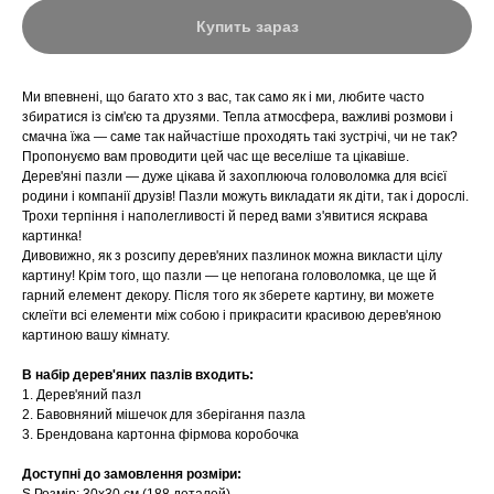
Купить зараз
Ми впевнені, що багато хто з вас, так само як і ми, любите часто
збиратися із сім'єю та друзями. Тепла атмосфера, важливі розмови і
смачна їжа — саме так найчастіше проходять такі зустрічі, чи не так?
Пропонуємо вам проводити цей час ще веселіше та цікавіше.
Дерев'яні пазли — дуже цікава й захоплююча головоломка для всієї
родини і компанії друзів! Пазли можуть викладати як діти, так і дорослі.
Трохи терпіння і наполегливості й перед вами з'явитися яскрава
картинка!
Дивовижно, як з розсипу дерев'яних пазлинок можна викласти цілу
картину! Крім того, що пазли — це непогана головоломка, це ще й
гарний елемент декору. Після того як зберете картину, ви можете
склеїти всі елементи між собою і прикрасити красивою дерев'яною
картиною вашу кімнату.
В набір дерев'яних пазлів входить:
1. Дерев'яний пазл
2. Бавовняний мішечок для зберігання пазла
3. Брендована картонна фірмова коробочка
Доступні до замовлення розміри: