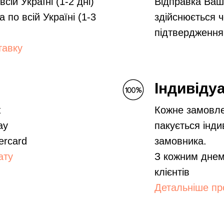
ій Україні (1-2 дні)
Відправка Ваш
а по всій Україні (1-3
здійснюється ч
підтвердження
тавку
Індивіду
ж
Кожне замовле
ay
пакується інди
ercard
замовника.
ату
З кожним днем
клієнтів
Детальніше про