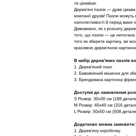
та цікавіше.
Дерев'яні пазли — дуже цікава
компанії друзів! Пазли можуть в
наполегливості й перед вами з
Дивовижно, як з розсипу дерев
того, що пазли — це непогана
того як зберете картину, ви мо
красивою дерев'яною картиною
В набір дерев'яних пазлів в
1. Дерев'яний пазл
2. Бавовняний мішечок для зб
3. Брендована картонна фірмо
Доступні до замовлення роз
S Розмір: 30х30 см (188 детал
M Розмір: 40х40 см (316 детал
L Розмір: 50х50 см (508 детал
Додатково можна замовити:
1. Дерев'яну коробочку.