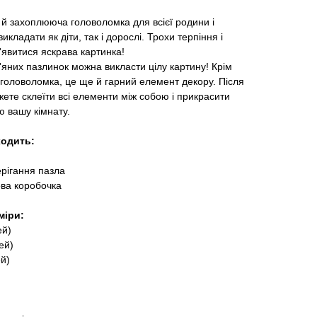
 й захоплююча головоломка для всієї родини і
икладати як діти, так і дорослі. Трохи терпіння і
'явитися яскрава картинка!
'яних пазлинок можна викласти цілу картину! Крім
 головоломка, це ще й гарний елемент декору. Після
жете склеїти всі елементи між собою і прикрасити
 вашу кімнату.
ходить:
ерігання пазла
ва коробочка
міри:
ей)
ей)
ей)