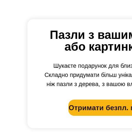
Пазли з ваши
або картин
Шукаєте подарунок для бли
Складно придумати більш унік
ніж пазли з дерева, з вашою в
Отримати безпл. 