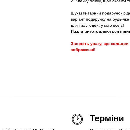
2. Клейку плівку, щоб склеїти т
Шукаєте гарний подарунок рід
варіант подарунку на будь-яке
для тих людей, у кого все є!
Пазли виготовляються індив
Зверніть увагу, що кольори 
зображенні!
Терміни