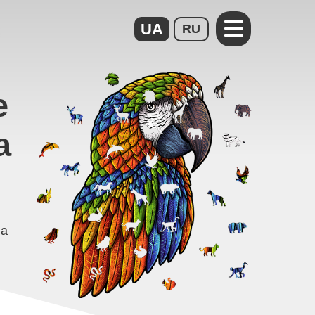
UA
RU
е
а
ва