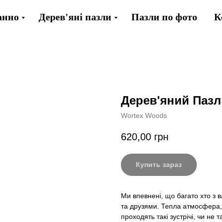
анно
Дерев'яні пазли
Пазли по фото
К
Дерев'яний Пазл
Wortex Woods
620,00
грн
Купить зараз
Ми впевнені, що багато хто з в
та друзями. Тепла атмосфера,
проходять такі зустрічі, чи н