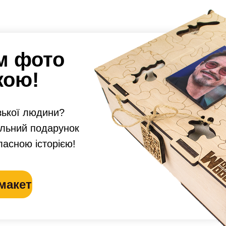
м фото
кою!
зької людини?
альний подарунок
ласною історією!
макет