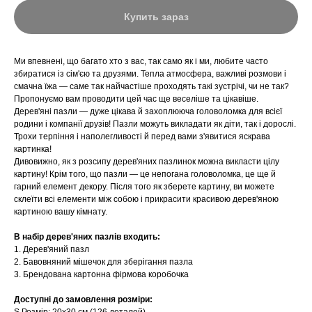
Купить зараз
Ми впевнені, що багато хто з вас, так само як і ми, любите часто
збиратися із сім'єю та друзями. Тепла атмосфера, важливі розмови і
смачна їжа — саме так найчастіше проходять такі зустрічі, чи не так?
Пропонуємо вам проводити цей час ще веселіше та цікавіше.
Дерев'яні пазли — дуже цікава й захоплююча головоломка для всієї
родини і компанії друзів! Пазли можуть викладати як діти, так і дорослі.
Трохи терпіння і наполегливості й перед вами з'явитися яскрава
картинка!
Дивовижно, як з розсипу дерев'яних пазлинок можна викласти цілу
картину! Крім того, що пазли — це непогана головоломка, це ще й
гарний елемент декору. Після того як зберете картину, ви можете
склеїти всі елементи між собою і прикрасити красивою дерев'яною
картиною вашу кімнату.
В набір дерев'яних пазлів входить:
1. Дерев'яний пазл
2. Бавовняний мішечок для зберігання пазла
3. Брендована картонна фірмова коробочка
Доступні до замовлення розміри: