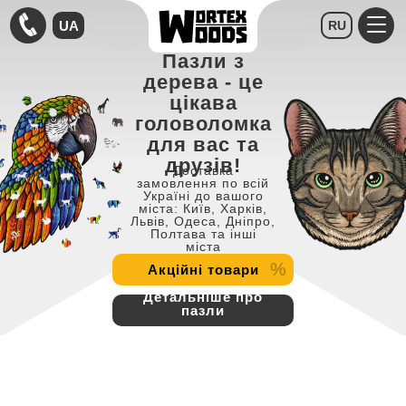
UA
RU
Пазли з
дерева - це
цікава
головоломка
для вас та
друзів!
Доставка
замовлення по всій
Україні до вашого
міста: Київ, Харків,
Львів, Одеса, Дніпро,
Полтава та інші
міста
%
Акційні товари
Детальніше про
пазли