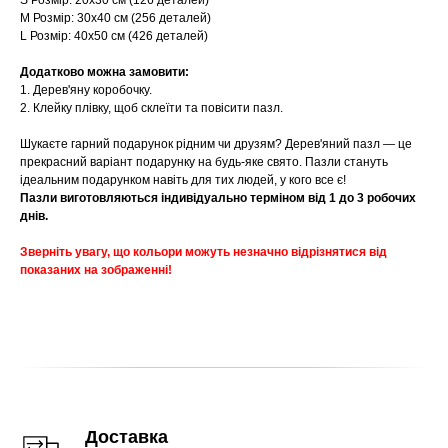
S Розмір: 20х30 см (126 деталей)
M Розмір: 30х40 см (256 деталей)
L Розмір: 40х50 см (426 деталей)
Додатково можна замовити:
1. Дерев'яну коробочку.
2. Клейку плівку, щоб склеїти та повісити пазл.
Шукаєте гарний подарунок рідним чи друзям? Дерев'яний пазл — це
прекрасний варіант подарунку на будь-яке свято. Пазли стануть
ідеальним подарунком навіть для тих людей, у кого все є!
Пазли виготовляються індивідуально терміном від 1 до 3 робочих
днів.
Зверніть увагу, що кольори можуть незначно відрізнятися від
показаних на зображенні!
Доставка